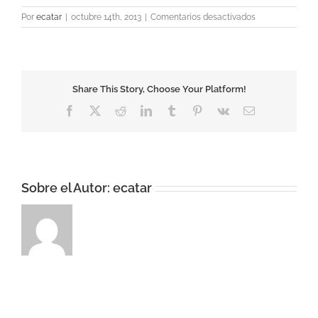
en
Por
ecatar
|
octubre 14th, 2013
|
Comentarios desactivados
elastic1
Share This Story, Choose Your Platform!
Facebook
X
Reddit
LinkedIn
Tumblr
Pinterest
Vk
Correo
electrónico
Sobre el Autor:
ecatar