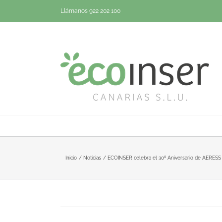
Saltar
Llámanos 922 202 100
al
contenido
Inicio
Noticias
ECOINSER celebra el 30º Aniversario de AERESS 