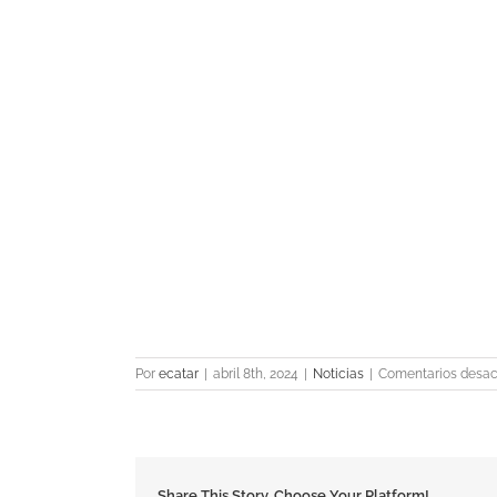
Por
ecatar
|
abril 8th, 2024
|
Noticias
|
Comentarios desac
Share This Story, Choose Your Platform!