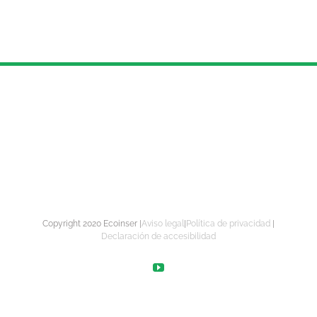
Copyright 2020 Ecoinser |
Aviso legal
|
Política de privacidad
|
Declaración de accesibilidad
YouTube