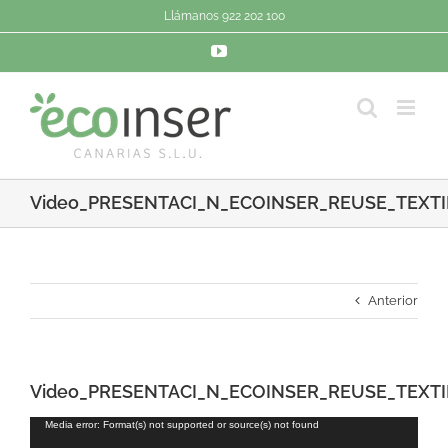
Saltar
Llámanos 922 202 100
al
contenido
YouTube
Video_PRESENTACI_N_ECOINSER_REUSE_TEXTI
Anterior
Video_PRESENTACI_N_ECOINSER_REUSE_TEXTI
Reproductor
Media error: Format(s) not supported or source(s) not found
de