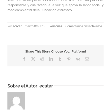
inserción su empresa podrá incorporar a su plantilla personal
responsable y cualificado, a la vez que apoya la labor social y
medioambiental dela Fundación Ataretaco.
en
Por
ecatar
|
marzo 8th, 2016
|
Personas
|
Comentarios desactivados
Perso
Share This Story, Choose Your Platform!
Facebook
X
Reddit
LinkedIn
Tumblr
Pinterest
Vk
Correo
electrónico
Sobre el Autor:
ecatar